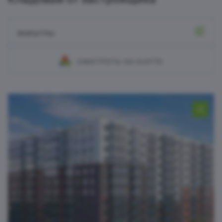
ФИЛЬТРЫ
СМОТРЕТЬ НА КАРТЕ
Кладовые
Все проекты
Площадь
От:
м²
До:
м²
От:
₽
До:
₽