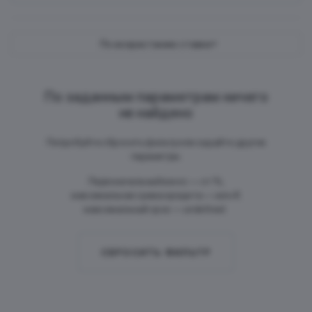
По возрастанию ставки
По заданным параметрам ничего
не найдено
Попробуйте сбросить фильтр или задайте другие
параметры.
Первоначальный взнос — от %,
максимальная сумма кредита — млн ₽,
максимальный срок — undefined .
СБРОСИТЬ ФИЛЬТР