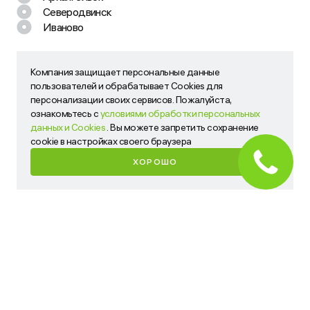
нам!
Северодвинск
Иваново
Наш менеджер свяжется с вами в ближайшее время
Компания защищает персональные данные
Компания защищает персональные данные пользователей
пользователей и обрабатывает Cookies для
и обрабатывает Cookies для персонализации своих
персонализации своих сервисов. Пожалуйста,
сервисов. Пожалуйста, ознакомьтесь с
условиями
ознакомьтесь с
условиями обработки персональных
обработки персональных данных и Cookies
. Вы можете
данных и Cookies
. Вы можете запретить сохранение
запретить сохранение cookie в настройках своего
cookie в настройках своего браузера
браузера
ХОРОШО
ХОРОШО
Имя