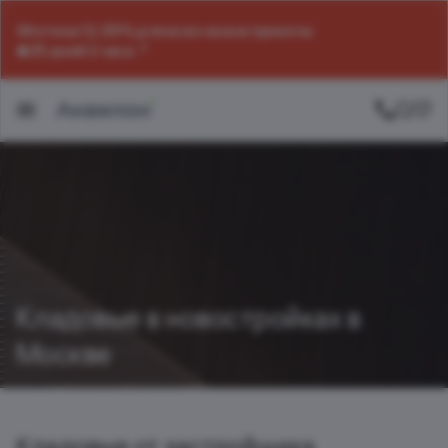
Ипотека 12,39% для всех на все проекты
25 дней 2 часа
Кладовые в новостройках в
Москве
Кладовые от застройщика