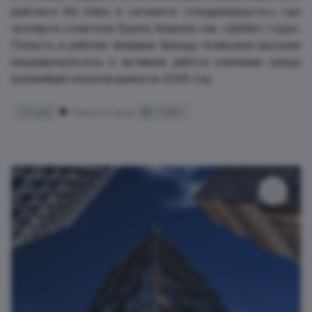
рейтинга RQ Index в сегменте «Недвижимость», где
эксперты отметили Группу Аквилон как «Дебют года».
Попасть в рейтинг впервые бренду позволили высокие
медиарезультаты и активная работа компании среди
крупнейших игроков рынка за 2026 год.
24 апр
Новость дня
1 345