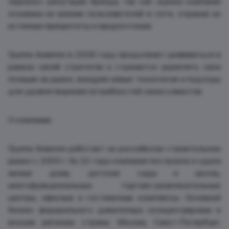
зеркало» репутации бренда, так как оценка компании
основана на мнении пользователей в сети, отражая их
истинные приоритеты и предпочтения.
Группа Аквилон в 2026 году продолжает развиваться в
рамках своей стратегии и стремится укреплять свои
позиции на рынке, внедряя новые технологии и подходы
для удовлетворения потребностей своих клиентов.
О компании:
Группа Аквилон работает на российском строительном
рынке с 2003 г. За 22 года компания построила и сдала
жилые дома, детские сады и школы,
многофункциональные торгово-развлекательные
центры, офисные и гостиничные комплексы. Основной
бизнес федерального девелопера сконцентрирован в
восьми регионах страны: Москва, Санкт-Петербург,