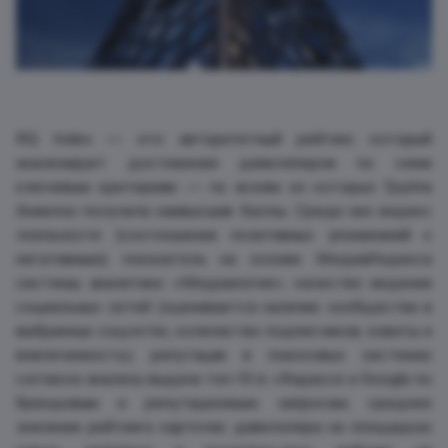
RQ Index — это авторитетный рейтинг, который
анализирует достижения девелоперов по семи
ключевым критериям — по всеем из которых Группа
Аквилон получила наивысшие баллы. Среди них индекс
лояльности (соотношение позитивных упоминаний к
негативным); показатель на основе МедиаИндекса
системы аналитики «Медиалогия»; качество ведения
социальных сетей (оценивается наличие сообщества в
выбранных соцсетях, количество подписчиков, охваты и
вовлеченность); репутация в поисковых системах
согласно анализу выдачи топ-10 в «Яндексе и Google по
брендовым и репутационным запросам; среднее
значение рейтинга карточек девелопера на площадках