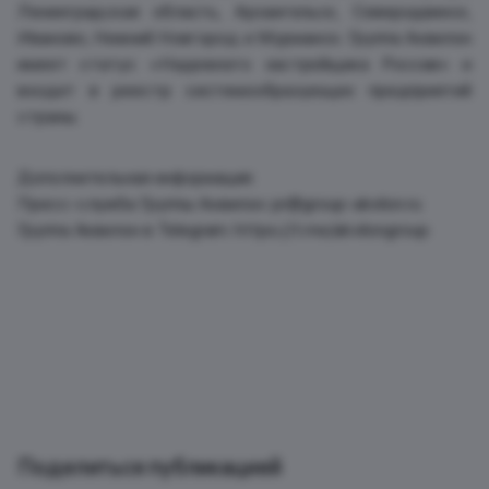
Ленинградская область, Архангельск, Северодвинск,
Иваново, Нижний Новгород и Мурманск. Группа Аквилон
имеет статус «Надежного застройщика России» и
входит в реестр системообразующих предприятий
страны.
Дополнительная информация:
Пресс-служба Группы Аквилон: pr@group-akvilon.ru
Группа Аквилон в Telegram: https://t.me/akvilongroup
Поделиться публикацией