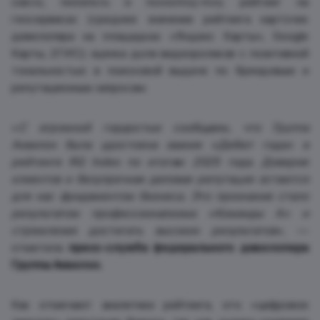
cian.ru, restate.ru и novostroy-m.ru; рейтинг на
геосервисах (среднее значение рейтинга карточек
девелопера на площадках «Яндекс Карты», Google
Карты, 2ГИС); оценка доли видеороликов с позитивной
тональностью в поисковой выдаче по брендовым и
репутационным запросам.
«
С огромной гордостью сообщаем, что Группа
Аквилон была удостоена звания «Дебют года» в
рейтинге RQ Index по итогам 2025 года. Доверие
клиентов и безупречная деловая репутация остаются
для нас фундаментом бизнеса. Это признание стало
результатом профессионализма «Команды А» и
стремления достигать высоких результатов
», —
отметила
пресс-служба федерального девелопера
Группы Аквилон.
Как отмечают аналитики рейтинга, это «цифровое