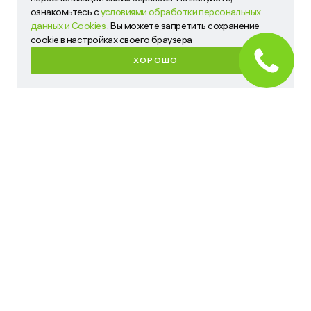
сервисов. Пожалуйста, ознакомьтесь с
условиями
ознакомьтесь с
условиями обработки персональных
обработки персональных данных и Cookies
. Вы можете
данных и Cookies
. Вы можете запретить сохранение
запретить сохранение cookie в настройках своего
cookie в настройках своего браузера
браузера
ХОРОШО
ХОРОШО
Имя
Телефон
Ваш запрос