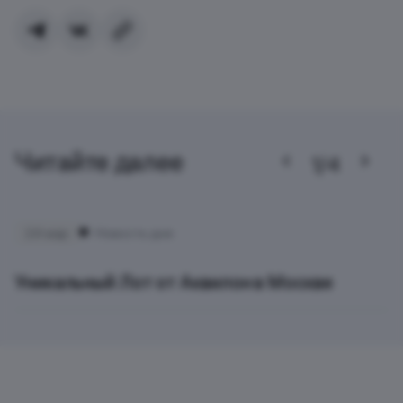
Читайте далее
1/4
24 мар
Новость дня
Уникальный Лот от Аквилон в Москве