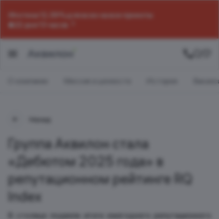
Ипотека 12,39% для всех на все проекты
22 дня 13 часов
О компании
Миссия и ценности
История
Ваканс
Назад
Группа Аквилон стала
«Дебютом 2025 года» в
репутационном рейтинге RQ
Index
В столице подвели итоги ежегодного репутационного