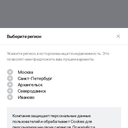
Выберите регион
Укажите регион, в котором вы ищете недвижимость. Это
позволит нам предложить вам лучшие варианты.
Москва
Санкт-Петербург
Архангельск
Северодвинск
Иваново
Остались вопросы? Задайте их
нам!
Наш менеджер свяжется с вами в ближайшее время
Компания защищает персональные данные
Компания защищает персональные данные пользователей
пользователей и обрабатывает Cookies для
и обрабатывает Cookies для персонализации своих
персонализации своих сервисов. Пожалуйста,