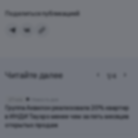
Поделиться публикацией
Читайте далее
1/4
27 ноя
Новость дня
Группа Аквилон реализовала 20% квартир
в ИНДИ Тауэрз менее чем за пять месяцев
открытых продаж