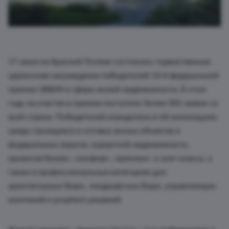
17 июня на Красной Поляне состоялась торжественная
церемония награждения победителей 18-й федеральной
премии URBAN в сфере жилой недвижимости. В этом
году на участие в премии поступило более 300 заявок со
всей страны. Победителей определяли в 68 номинациях:
среди строящихся и готовых жилых объектов в
федеральных округах, курортной недвижимости,
проектов бизнес-, комфорт-, премиум- и элит-класса, а
также в профессиональных категориях для
архитектурных бюро, ландшафтных бюро, управляющих
компаний и proptech-решений.