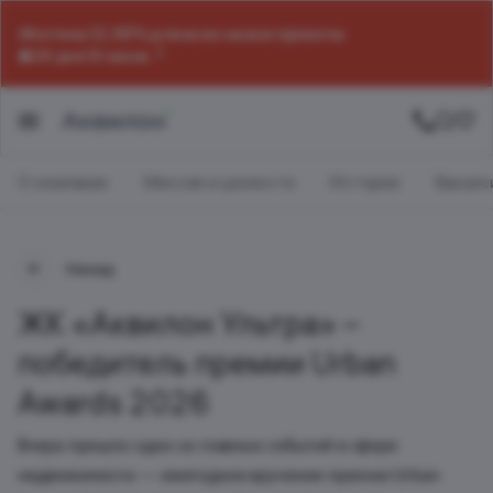
Ипотека 12,39% для всех на все проекты
24 дня 9 часов
О компании
Миссия и ценности
История
Ваканс
Назад
ЖК «Аквилон Ультра» –
победитель премии Urban
Awards 2026
Вчера прошло одно из главных событий в сфере
недвижимости — ежегодное вручение премии Urban