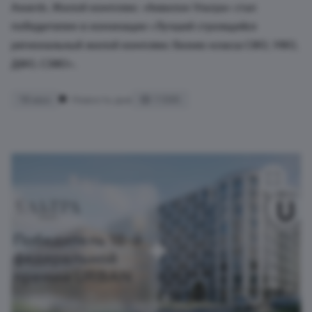
Awards. Жилой комплекс «Аквилон Ультра» стал
победителем в номинации «Лучший строящийся
региональный жилой комплекс бизнес-класса СФО, УФО,
ДФО, СЗФО».
18 июн
Новость дня
1 595