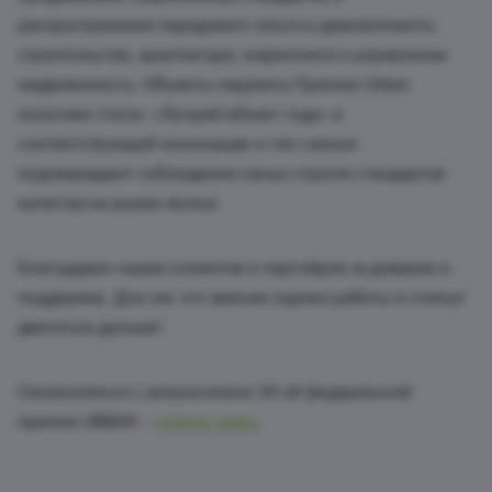
распространения передового опыта в девелопменте,
строительстве, архитектуре, маркетинге и управлении
недвижимость. Объекты-лауреаты Премии Urban
получают статус «Лучший объект года» в
соответствующей номинации и тем самым
подтверждают соблюдение самых строгих стандартов
качества на рынке жилья.
Благодарим наших клиентов и партнёров за доверие и
поддержку. Для нас это важная оценка работы и стимул
двигаться дальше!
Ознакомиться с результатами 18-ой федеральной
премии URBAN –
можно здесь
.