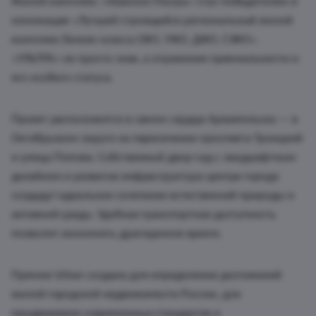
Жилой комплекс «Аквилон Ультра» стал победителем в
номинации «Лучший строящийся региональный жилой
комплекс бизнес-класса СФО, УФО, ДФО, СЗФО».
«УЛЬТРА» не просто знак, а отражение премиальности и
его особого статуса.
Проект расположится в самом сердце Архангельска — в
Октябрьском округе на пересечении проспекта Троицкий
и улицы Попова. Собственный двор-сад с ландшафтным
дизайном и развитая инфраструктура центра города
создадут идеальное сочетание естественной природы и
активной среды. Удобная транспортная доступность
позволит экономить драгоценное время.
Премия Urban создана для определения достижений
жилой городской недвижимости России, для
продвижения современных стандартов и