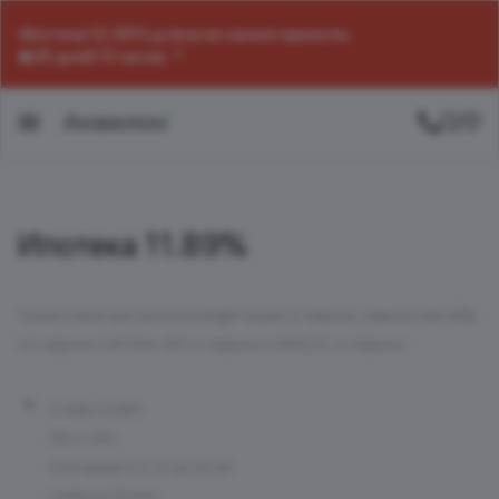
Ипотека 12,39% для всех на все проекты
25 дней 13 часов
Ипотека 11.89%
Только в июле для проектов ИНДИ Тауэрз от Аквилон, Аквилон БИСАЙД
2.0, Аквилон СИГНАЛ, ЛОТ от Аквилон и НЕКСУС от Аквилон
Ставка 11,89%
ПВ от 20%
Срок кредита от 21 до 30 лет
Сумма до 50 млн