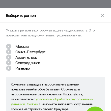
Выберите регион
Укажите регион, в котором вы ищете недвижимость. Это
позволит нам предложить вам лучшие варианты.
Москва
Санкт-Петербург
Остались вопросы? Задайте их
Архангельск
нам!
Северодвинск
Иваново
Наш менеджер свяжется с вами в ближайшее время
Компания защищает персональные данные
Компания защищает персональные данные пользователей
пользователей и обрабатывает Cookies для
и обрабатывает Cookies для персонализации своих
персонализации своих сервисов. Пожалуйста,
сервисов. Пожалуйста, ознакомьтесь с
условиями
ознакомьтесь с
условиями обработки персональных
обработки персональных данных и Cookies
. Вы можете
данных и Cookies
. Вы можете запретить сохранение
запретить сохранение cookie в настройках своего
cookie в настройках своего браузера